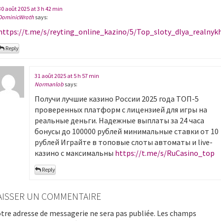
30 août 2025 at 3 h 42 min
DominicWroth
says:
https://t.me/s/reyting_online_kazino/5/Top_sloty_dlya_realny
Reply
31 août 2025 at 5 h 57 min
Normanlob
says:
Получи лучшие казинo России 2025 года ТОП-5
проверенных платформ с лицензией для игры на
реальные деньги. Надежные выплаты за 24 часа
бонусы до 100000 рублей минимальные ставки от 10
рублей Играйте в топовые слоты автоматы и live-
казинo с максимальны
https://t.me/s/RuCasino_top
Reply
AISSER UN COMMENTAIRE
tre adresse de messagerie ne sera pas publiée.
Les champs