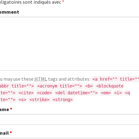
ligatoires sont indiqués avec
*
omment
u may use these
HTML
tags and attributes:
<a href="" title="
abbr title="">
<acronym title="">
<b>
<blockquote
ite="">
<cite>
<code>
<del datetime="">
<em>
<i>
<q
ite="">
<s>
<strike>
<strong>
ame
*
mail
*