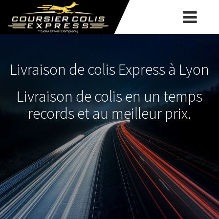
COURSIER
COLIS
COLIS
&
EXPRESS
DOCUMENTS
NOTRE
EXPRESS
SOCIÉTÉ
COLIS
Livraison de colis Express à Lyon
LIVRAISON
&
CHAUFFEUR
Livraison de colis en un temps
COLIS
DOCUMENTS
TAXI
PRIVÉ
records et au meilleur prix.
ACTUALITÉS
EXPRESS
EXPRESS
COLIS
LYON
CONTACT
LYON
&
RÉSERVATION