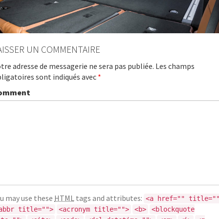
AISSER UN COMMENTAIRE
tre adresse de messagerie ne sera pas publiée.
Les champs
ligatoires sont indiqués avec
*
omment
u may use these
HTML
tags and attributes:
<a href="" title="
abbr title="">
<acronym title="">
<b>
<blockquote