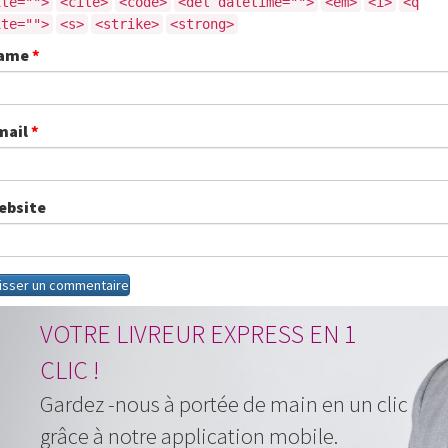
ite="">
<cite>
<code>
<del datetime="">
<em>
<i>
<q
ite="">
<s>
<strike>
<strong>
ame
*
mail
*
ebsite
VOTRE LIVREUR EXPRESS EN 1
CLIC !
Gardez -nous à portée de main en un clic
grâce à notre application mobile.