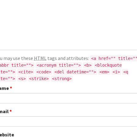
u may use these
HTML
tags and attributes:
<a href="" title="
abbr title="">
<acronym title="">
<b>
<blockquote
ite="">
<cite>
<code>
<del datetime="">
<em>
<i>
<q
ite="">
<s>
<strike>
<strong>
ame
*
mail
*
ebsite