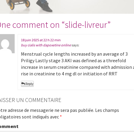
ne comment on “
slide-livreur
”
18 juin 2025 at 22 h 22 min
buy cialis with dapoxetine online
says:
Menstrual cycle lengths increased by an average of 3
Priligy Lastly stage 3 AKI was defined as a threefold
increase in serum creatinine compared with admission 
rise in creatinine to 4 mg dl or initiation of RRT
Reply
AISSER UN COMMENTAIRE
tre adresse de messagerie ne sera pas publiée.
Les champs
ligatoires sont indiqués avec
*
omment