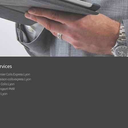
rvices
sier Colis Express Lyon
aison colis express Lyon
 Colis Lyon
nsport PMR
 Lyon