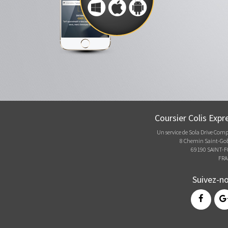
Coursier Colis Expr
Un service de Sola Drive Com
8 Chemin Saint-Go
69190 SAINT-
FRA
Suivez-n