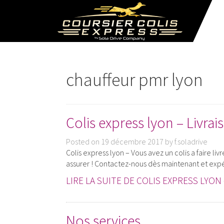
chauffeur pmr lyon
Colis express lyon – Livra
Posted on
19 décembre 2017
by
f.soladrive
Colis express lyon – Vous avez un colis a faire liv
assurer ! Contactez-nous dès maintenant et expé
LIRE LA SUITE DE COLIS EXPRESS LYON 
Nos services