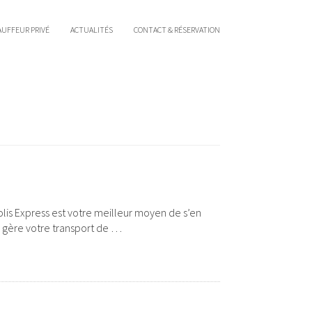
UFFEUR PRIVÉ
ACTUALITÉS
CONTACT & RÉSERVATION
r Colis Express est votre meilleur moyen de s’en
e gère votre transport de …