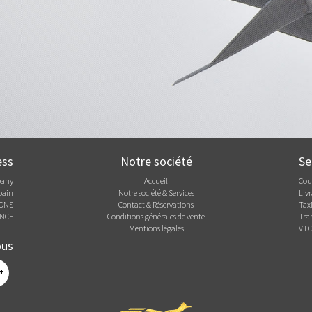
ess
Notre société
Se
pany
Accueil
Cour
bain
Notre société & Services
Livr
FONS
Contact & Réservations
Taxi
NCE
Conditions générales de vente
Tra
Mentions légales
VTC
ous