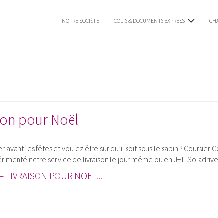
NOTRE SOCIÉTÉ
COLIS & DOCUMENTS EXPRESS
CHA
LIVRAISON COLIS EXPRESS LYON
TAXI COLIS LYON
ison pour Noël
rer avant les fêtes et voulez être sur qu’il soit sous le sapin ? Coursie
rimenté notre service de livraison le jour même ou en J+1. Soladriv
– LIVRAISON POUR NOËL...